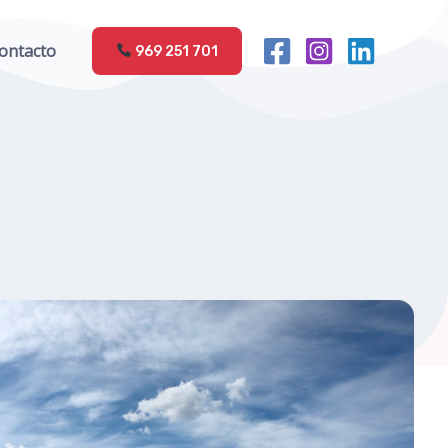
Facebook
Instagram
LinkedIn
ontacto
969 251 701