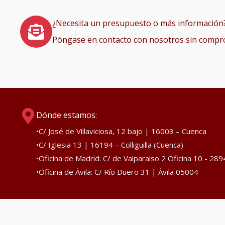
¿Necesita un presupuesto o más información
Póngase en contacto con nosotros sin comp
Dónde estamos:
•C/ José de Villaviciosa, 12 bajo | 16003 – Cuenca
•C/ Iglesia 13 | 16194 – Colliguilla (Cuenca)
•Oficina de Madrid: C/ de Valparaiso 2 Oficina 10 - 28
•Oficina de Ávila: C/ Río Duero 31 | Ávila 05004