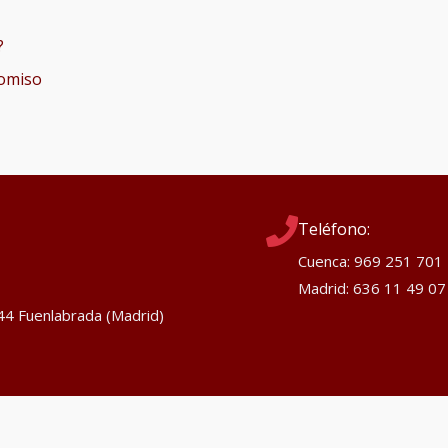
?
romiso
Teléfono:
Cuenca: 969 251 701
Madrid: 636 11 49 07
944 Fuenlabrada (Madrid)