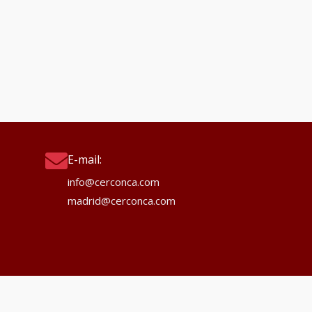
E-mail:
info@cerconca.com
madrid@cerconca.com